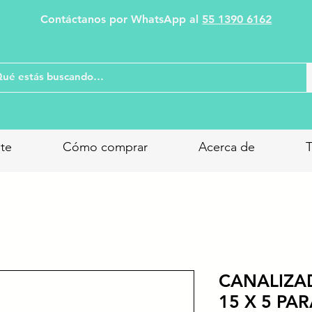
Contáctanos por WhatsApp al
55 1390 6162
nte
Cómo comprar
Acerca de
T
CANALIZA
15 X 5 PA