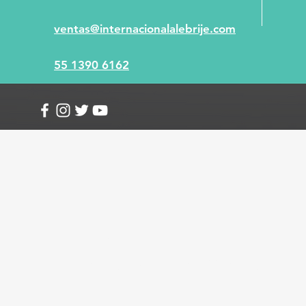
ventas@internacionalalebrije.com
55 1390 6162
Info
Envío y devoluciones
Términos y condici