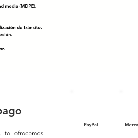
idad media (MDPE).
lización de tránsito.
eción.
rior.
OM-086-SCT; El manual de dispositivos
lles y carreteras.
para Señalamiento Vial
o con este canalizador compacto
 de media densidad), un material
s, deformaciones y condiciones
pago
ergonómico lo hace ideal para delimitar
es peatonales o áreas de giro en
PayPal
Merca
entos.
, te ofrecemos