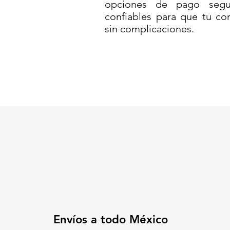
opciones de pago segur
✔ Material MDPE: durable, lige
confiables para que tu co
✔ Ideal para zonas urbanas, ac
sin complicaciones.
✔ Fácil de instalar y mantener, 
🚧
Mejora la seguridad vial con
📞
Solicita tu cotización hoy y 
Código SAT: 46161518
VIA-50-CANALIZADOR 50//C
MDPE// MÓDULO CANALIZADO
DENSIDAD// SEPARADOR VIA
PLÁSTICO// CANALIZADOR D
VEHICULAR// DELIMITADOR VI
TOPE
Envíos a todo México