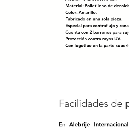
Material: Polietileno de dens
Color: Amarillo.
Fabricado en una sola pieza.
Especial para contraflujo y cana
Cuenta con 2 barrenos para suj
Protección contra rayos UV.
Con logotipo en la parte supe
Certificado bajo las normas: N
para el control del tránsitoen ca
Canalizador MDPE 50x15x5 cm 
Optimiza el control del tránsit
fabricado en MDPE (polietileno
altamente resistente a impacto
Facilidades de
climáticas extremas. Su diseño 
carriles, zonas de espera, cruc
espacios urbanos y estacionami
En
Alebrije Internacional