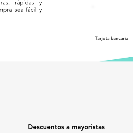
as, rápidas y
ro y resistente a rayos UV
mpra sea fácil y
cesos controlados y espacios reducidos
con alta visibilidad para vehículos
 soluciones duraderas y confiables
equipa tus proyectos con eficiencia
Tarjeta bancaria
ANALIZADOR VIAL COMPACTO DE
R DE POLIETILENO MEDIA
L BAJO// CANALIZADOR DE
E PLÁSTICO LIGERO PARA CONTROL
AL BAJO PERFIL DE POLIETILENO/
Descuentos a mayoristas