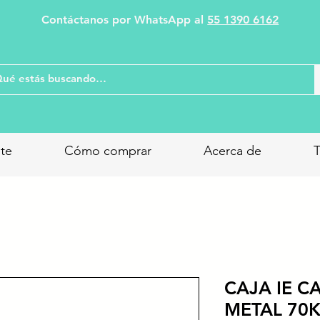
Contáctanos por WhatsApp al
55 1390 6162
nte
Cómo comprar
Acerca de
T
CAJA IE C
METAL 70