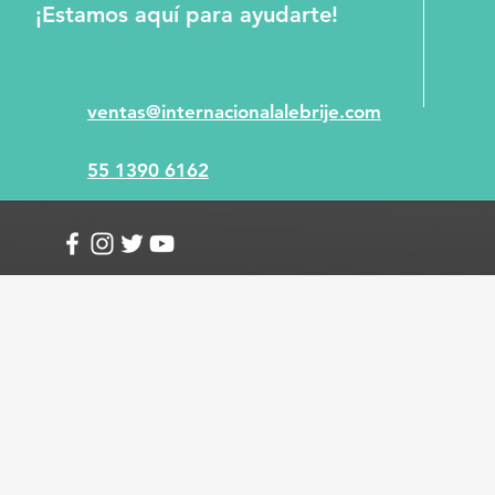
¡Estamos aquí para ayudarte!
ventas@internacionalalebrije.com
55 1390 6162
Info
Envío y devoluciones
Términos y condici