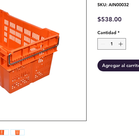
SKU: AIN00032
Preci
$538.00
Cantidad
*
Agregar al carrit