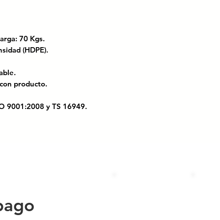
m.
arga: 70 Kgs.
densidad (HDPE).
able.
 con producto.
ISO 9001:2008 y TS 16949.
entilado y organizado. Su diseño
lación de aire, ideal para guardar
ad o que requieren ventilación. Con asa
e y apilable para maximizar el espacio.
pago
ADA C/ASA METAL///CAJA PLÁSTICA
ABLE CALADA CON ASAS DE