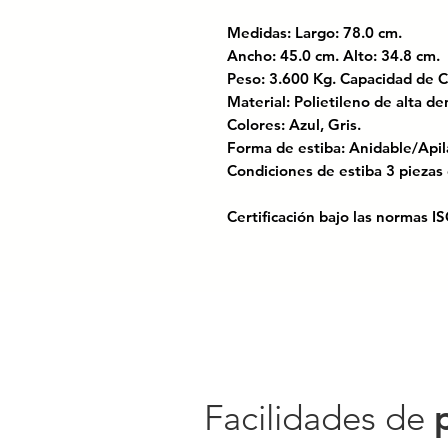
Medidas: Largo: 78.0 cm.
Ancho: 45.0 cm. Alto: 34.8 c
Peso: 3.600 Kg. Capacidad de C
Material: Polietileno de alta 
Colores: Azul, Gris.
Forma de estiba: Anidable/Apil
Condiciones de estiba 3 piezas
Certificación bajo las normas 
Perfecta para almacenamiento v
calado permite una óptima circu
productos sensibles a la humed
metálica para un fácil transport
Código SAT: 22300093
Facilidades de
510024-CAJA ENFILABLE CAL
CON ASAS DE METAL//ENFIL