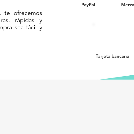
PayPal
Merca
BLE//CAJA DE 25 KG
, te ofrecemos
as, rápidas y
mpra sea fácil y
Tarjeta bancaria