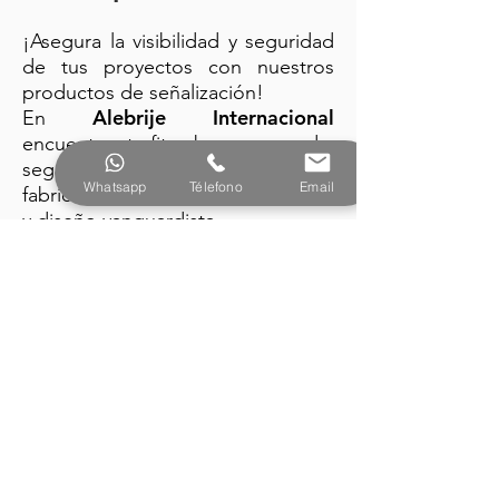
¡Asegura la visibilidad y seguridad
de tus proyectos con nuestros
productos de señalización!
Alebrije Internacional
En
encuentra: trafitambos, conos de
seguridad y barreras plásticas
Whatsapp
Télefono
Email
fabricados con la mejor tecnología
y diseño vanguardista.
PRODUCTOS
Alebrije