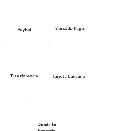
más.
Código SAT: 22300093
Mercado Pago
PayPal
510017-CAJA INDUSTRIAL NO.
3// CAJA
INDUSTRIAL 48.3x38x 20
Transferencia
Tarjeta bancaria
Depósito
bancario