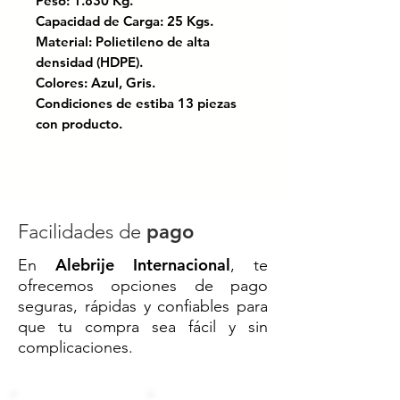
Peso: 1.830 Kg.
Capacidad de Carga: 25 Kgs.
Material: Polietileno de alta
densidad (HDPE).
Colores: Azul, Gris.
Condiciones de estiba 13 piezas
con producto.
Certificación bajo las normas ISO
9001:2008 y TS 16949.
Solución resistente y versátil para
Facilidades de
pago
almacenamiento y transporte de
Alebrije Internacional
En
, te
materiales. Fabricada en plástico
ofrecemos opciones de pago
de alta calidad, soporta cargas
seguras, rápidas y confiables para
pesadas y se adapta a condiciones
que tu compra sea fácil y sin
exigentes. Su diseño apilable y
complicaciones.
duradero la convierte en la
opción ideal para entornos
industriales, talleres, almacenes y