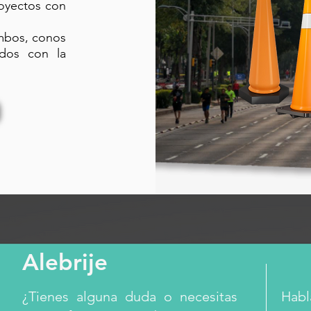
royectos con
ambos, conos
ados con la
Alebrije
¿Tienes alguna duda o necesitas
Habl