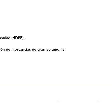
m.
densidad (HDPE).
ución de mercancías de gran volumen y
ción bajo la norma ISO 9001.
rte de
productos ligeros de gran
s cuatro lados
para facilitar su
arto.