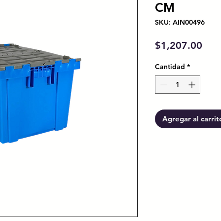
CM
SKU: AIN00496
Prec
$1,207.00
Cantidad
*
Agregar al carrit