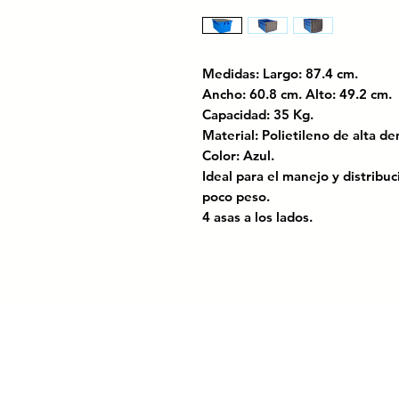
Medidas: Largo: 87.4 cm.
Ancho: 60.8 cm. Alto: 49.2 c
Capacidad: 35 Kg.
Material: Polietileno de alta 
Color: Azul.
Ideal para el manejo y distrib
poco peso.
4 asas a los lados.
Aprobado por la FDA. Certifica
Certificación FSSC 22000.
Ideal para el manejo y transpo
volumen
.
Diseño funcional con
asas en lo
manipulación en almacén o rep