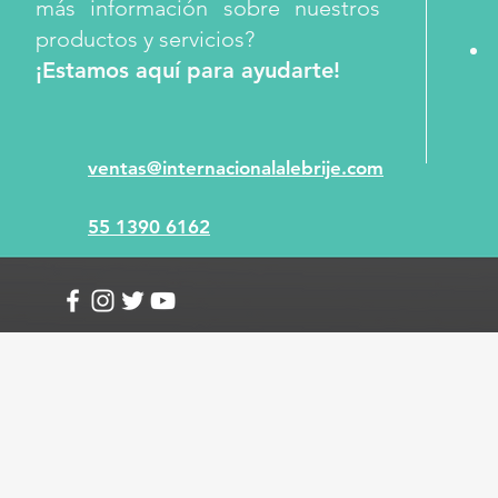
más información sobre nuestros
productos y servicios?
¡Estamos aquí para ayudarte!
ventas@internacionalalebrije.com
55 1390 6162