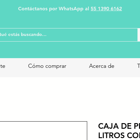
Contáctanos por WhatsApp al
55 1390 6162
nte
Cómo comprar
Acerca de
T
CAJA DE P
LITROS CO