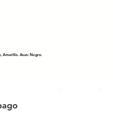
.
o, Amarillo. Asas: Negro.
Forma de estiba: Apilable, Anidable.
a práctica caja de plástico de 65 litros!
stentes, es ideal para almacenar tus
ccesible. ¡Compra ahora y disfruta de
 tu hogar necesita!
pago