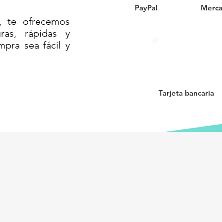
PayPal
Merca
AJA ORGANIZADORA 65 LITROS// CAJA
, te ofrecemos
// CONTENEDOR DE PLÁSTICO CON
as, rápidas y
STICO PARA ALMACENAR COSAS D
mpra sea fácil y
Tarjeta bancaria