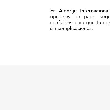
CAJA DE PLÁSTICO 65 L// C
En
Alebrije Internacional
CON TAPA// CAJA CON ASAS
opciones de pago segur
ASAS// CONTENEDOR DE PLÁ
confiables para que tu co
sin complicaciones.