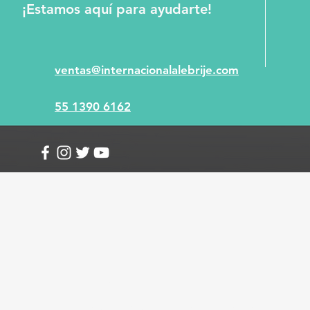
¡Estamos aquí para ayudarte!
ventas@internacionalalebrije.com
55 1390 6162
Info
Envío y devoluciones
Términos y condici