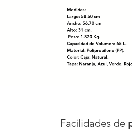
Medidas:
Largo: 58.50 cm
Ancho: 56.70 cm
Alto: 31 cm.
Peso: 1.820 Kg.
Capacidad de Volumen: 65 L
Material: Polipropileno (PP).
Color: Caja: Natural.
Tapa: Naranja, Azul, Verde, Roj
Incluye: Tapa, Asas y Broches. 
Organiza tus espacios con nuestr
Con broches seguros y asas resi
objetos de manera ordenada y a
la comodidad y durabilidad que
Codigo SAT: 24112404
Facilidades de