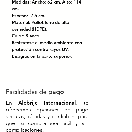
Medidas: Ancho: 62 cm. Alto: 114
cm.
Espesor: 7.5 cm.
Material: Polietileno de alta
densidad (HDPE).
Color: Blanco.
Resistente al medio ambiente con
protección contra rayos UV.
Bisagras en la parte superior.
Durable.
Pegable.
Con rótulos dos caras grado
ingeniería
Facilidades de
pago
Certificado bajo las normas:
Alebrije Internacional
En
, te
NOM-086-SCT; El manual de
ofrecemos opciones de pago
dispositivos para el control del
seguras, rápidas y confiables para
tránsito en calles y carreteras.
que tu compra sea fácil y sin
complicaciones.
Solución ideal para señalización y