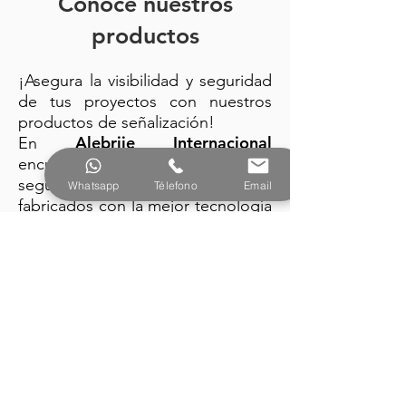
Conoce nuestros
productos
¡Asegura la visibilidad y seguridad
de tus proyectos con nuestros
productos de señalización!
Alebrije Internacional
En
encuentra: trafitambos, conos de
seguridad y barreras plásticas
Whatsapp
Télefono
Email
fabricados con la mejor tecnología
y diseño vanguardista.
PRODUCTOS
Alebrije