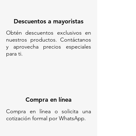
PISO// ANUNCIO VIAL
// CABALLETE GRAN
FORMATO// CAB-114-A
Descuentos a mayoristas
Obtén descuentos exclusivos en
nuestros productos. Contáctanos
y aprovecha precios especiales
para ti.
Compra en línea
Compra en línea o solicita una
cotización formal por WhatsApp.