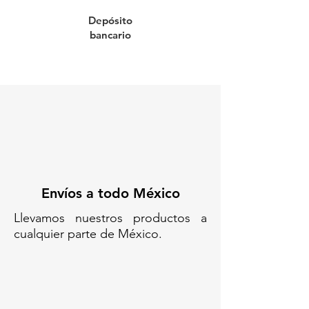
seguridad.
Depósito
Perfecto para obras, calles,
bancario
restaurantes, negocios y eventos.
Duradero, práctico y reutilizable:
una herramienta versátil para
comunicar mensajes claros en
cualquier entorno.
Codigo SAT: 44111903
Envíos a todo México
CABALLETE 2 ESPACIOS// CAB-
114-B// SEGURIDAD VIAL//
Llevamos nuestros productos a
SELAMIENTO VIAL//
cualquier parte de México.
SEÑALAMIENTO PARA
OFICINAS// CABALLETE PARA
ANUNCIO// CABALLETE
PLÁSTICO// CABALLETES
PUBLICITARIOS// TIJERA DE