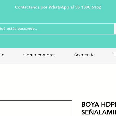
Contáctanos por WhatsApp al
55 1390 6162
nte
Cómo comprar
Acerca de
T
BOYA HDP
SEÑALAMIE