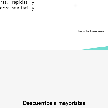
as, rápidas y
mpra sea fácil y
e quiebra, no se deforma, no se oxida.
8 cm de alto
: tamaño ideal para zonas
idad
: detectabilidad instantánea.
Tarjeta bancaria
ación segura
: compatible con fijaciones
ionamientos, ciclovías, entradas de
ares.
uridad vial, ideal para obras públicas,
 industriales.
: la boya que tu proyecto necesita.
mpromiso.
atención a pedidos por volumen.
seguridad de tus vialidades.
Descuentos a mayoristas