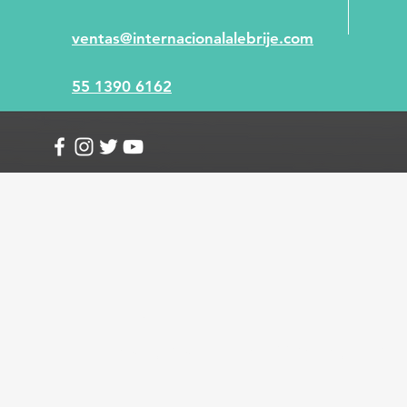
ventas@internacionalalebrije.com
55 1390 6162
Info
Envío y devoluciones
Términos y condici