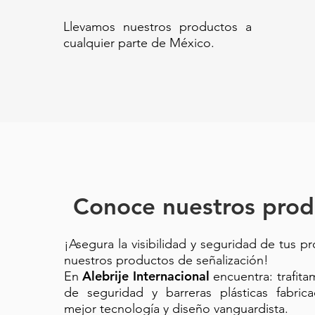
I-68 -BOYA I-68//Boya vial HDPE
Llevamos nuestros productos a
vehicular// Boya de señalamient
cualquier parte de México.
plástico// Boya para vialidades 
ciclovías// Señalador vial HDPE/
Boya vial amarilla resistente//
canalizador vial// Boya vial an
Boya de tráfico de polietileno//
Conoce nuestros prod
¡Asegura la visibilidad y seguridad de tus p
nuestros productos de señalización!
Alebrije Internacional
En
encuentra: trafit
de seguridad y barreras plásticas fabric
mejor tecnología y diseño vanguardista.