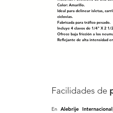
Color: Amarillo.
Ideal para delinear isletas, carr
ciclovias.
Fabricada para tráfico pesado.
Incluye 4 clavos de 1/4" X 2 1/
Ofrece baja fricción a los neumá
Reflejante de alta intensidad
Certificado bajo las normas: N
para el control del tránsitoen ca
Boya HDPE para Señalamiento Via
Rendimiento en un Solo Produ
¡Refuerza la seguridad vial co
duración!
Facilidades de
La
boya de HDPE (polietileno de
herramienta esencial en proyect
Fabricada con materiales de cal
En
Alebrije Internacional
extrema al tráfico constante, c