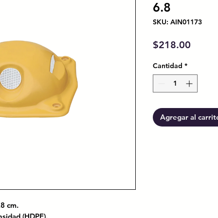
6.8
SKU: AIN01173
Preci
$218.00
Cantidad
*
Agregar al carrit
6.8 cm.
densidad (HDPE).