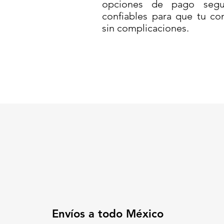
opciones de pago segur
desgaste por uso continuo.
confiables para que tu co
sin complicaciones.
🛡️
HDPE de alta densidad
: no s
📏
Medidas: 20 cm de largo x 6.
de tráfico pesado.
🟡
Color amarillo de alta visibil
🔧
Diseño funcional para instal
estándar.
🚦
Perfecta para avenidas, estac
fraccionamientos y zonas escol
Una inversión inteligente en seg
desarrollos urbanos y proyectos
✅
Duradera, visible y confiable
📞
Solicita tu cotización sin co
📦
Disponibilidad inmediata y 
🛒
Compra ahora y garantiza la 
Código SAT: 46161518
Envíos a todo México