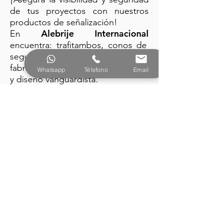
de tus proyectos con nuestros
productos de señalización!
Alebrije Internacional
En
encuentra: trafitambos, conos de
seguridad y barreras plásticas
fabricados con la mejor tecnología
Whatsapp
Télefono
Email
y diseño vanguardista.
PRODUCTOS
Alebrije