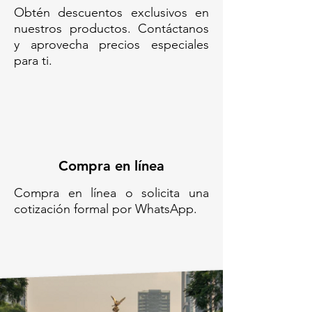
Obtén descuentos exclusivos en
reforzada// Boya vial aluminio 4 x
nuestros productos. Contáctanos
20// Boya metálica ligera// Boya
y aprovecha precios especiales
vial de aluminio para tráfico//
para ti.
Delimitador vial aluminio// Boya
de tráfico 4 x 20 aluminio// Boya
de canalización de aluminio//
Señalador vial aluminio
reforzado// Boya vial compacta de
aluminio// Boya vial
anticorrosiva// Boya de tránsito
Compra en línea
en aluminio// Tope vial aluminio
resistente// Boya para vialidad de
Compra en línea o solicita una
metal// Boya ligera para
cotización formal por WhatsApp.
señalamiento// Boya vial aluminio
con fijación//