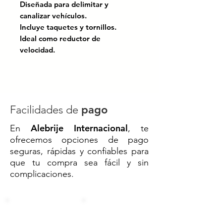
Diseñada para delimitar y
canalizar vehículos.
Incluye taquetes y tornillos.
Ideal como reductor de
velocidad.
Certificado bajo las normas:
NOM-086-SCT; El manual de
dispositivos para el control del
tránsitoen calles y carreteras.
Facilidades de
pago
Alebrije Internacional
En
, te
Boya de Aluminio Vial Reforzada
ofrecemos opciones de pago
4 x 20 cm – Ligereza, Resistencia
seguras, rápidas y confiables para
y Alto Desempeño
que tu compra sea fácil y sin
⚙️
Compacta, fuerte y lista para el
complicaciones.
alto tránsito.
La
boya vial de aluminio reforzada
4 x 20 cm
es una excelente
solución para
delimitación y
canalización de carriles en zonas