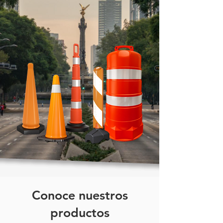
reflectiva metálica// Boya para
tránsito pesado// Boya de acero
con esfera óptica// Tope vial de
acero con lente// Boya de tráfico
inoxidable reflectiva
Conoce nuestros
productos