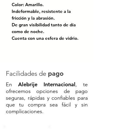
Color: Amarillo.
Indeformable, resistente a la
fricción y la abrasión.
De gran visibilidad tanto de día
como de noche.
Cuenta con una esfera de vidrio.
Incluye 4 clavos de 1/4" X 1/2" de
acero.
Certificado bajo las normas:
NOM-086-SCT; El manual de
Facilidades de
pago
dispositivos para el control del
Alebrije Internacional
En
, te
tránsitoen calles y carreteras.
ofrecemos opciones de pago
seguras, rápidas y confiables para
Boya de Acero Inoxidable 24 x 7
que tu compra sea fácil y sin
cm con Esfera de Vidrio –
complicaciones.
Resistencia Extrema y Máxima
Visibilidad