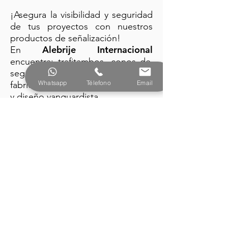
¡Asegura la visibilidad y seguridad
de tus proyectos con nuestros
productos de señalización!
Alebrije Internacional
En
encuentra: trafitambos, conos de
seguridad y barreras plásticas
Whatsapp
Télefono
Email
fabricados con la mejor tecnología
y diseño vanguardista.
PRODUCTOS
Alebrije