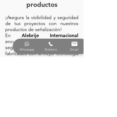
productos
¡Asegura la visibilidad y seguridad
de tus proyectos con nuestros
productos de señalización!
Alebrije Internacional
En
encuentra: trafitambos, conos de
seguridad y barreras plásticas
Whatsapp
Télefono
Email
fabricados con la mejor tecnología
y diseño vanguardista.
PRODUCTOS
Alebrije