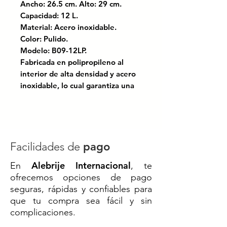
Ancho: 26.5 cm. Alto: 29 cm.
Capacidad: 12 L.
Material: Acero inoxidable.
Color: Pulido.
Modelo: B09-12LP.
Fabricada en polipropileno al
interior de alta densidad y acero
inoxidable, lo cual garantiza una
gran resistencia y plástico
duradero.
Tamaño compacto que facilita su
almacenamiento y transporte
Facilidades de
pago
Concretar envió con el vendedor
Alebrije Internacional
En
, te
ofrecemos opciones de pago
seguras, rápidas y confiables para
✨ BOTE REDONDO DE ACERO
que tu compra sea fácil y sin
INOXIDABLE CON PEDAL 12 L –
complicaciones.
Estilo moderno, higiene sin
contacto y resistencia superior