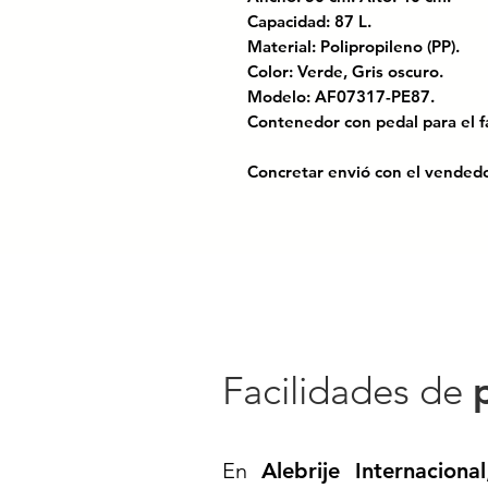
Capacidad: 87 L.
Material: Polipropileno (PP).
Color: Verde, Gris oscuro.
Modelo: AF07317-PE87.
Contenedor con pedal para el f
Concretar envió con el vended
🚮 BOTE DE PLÁSTICO REFOR
higiene, gran capacidad y resis
Diseñado para entornos que r
sanitario
, el
Bote Reforzado con
eficiente, duradera y libre de 
de residuos en espacios de alto
Facilidades de
hospitales, cocinas industriales
✅ ESPECIFICACIONES TÉCNIC
En
Alebrije Internacional
Capacidad útil:
87 litros real