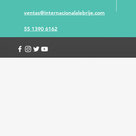
ventas@internacionalalebrije.com
55 1390 6162
Info
Envío y devoluciones
Términos y condici