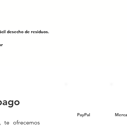
ácil desecho de residuos.
or
ZADO CON PEDAL 87 L – Máxima
tencia superior
equieren
alta capacidad y control
 Pedal de 87 litros
ofrece una solución
contacto manual. Perfecto para el manejo
 tráfico y uso intensivo como
pago
, instituciones educativas y empresas.
PayPal
Merca
AS:
, te ofrecemos
es