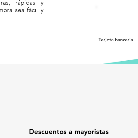
as, rápidas y
reforzado resistente a impactos, rayos
mpra sea fácil y
al:
Permite una operación 100% manos
 de contaminación cruzada.
ra la presentación del entorno.
Tarjeta bancaria
rios
ores y hoteles
es y oficinas corporativas
tros deportivos
ertos, espacios públicos
TUS ESTÁNDARES DE LIMPIEZA!
ual o institucional
n o licitaciones
 separación de residuos
Descuentos a mayoristas