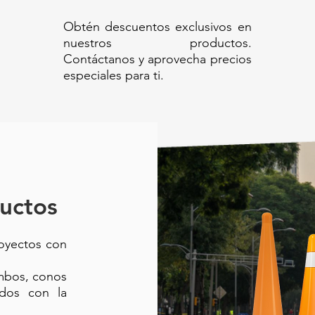
Obtén descuentos exclusivos en
VY DUTY 87 L//Bote con pedal 87L |
nuestros productos.
 Contenedor con tapa y pedal | Bote
Contáctanos y aprovecha precios
lástico 87 litros | Bote para residuos
especiales para ti.
al reforzado | Tacho sanitario 87L | Bote
 manos libres para basura
uctos
royectos con
ambos, conos
ados con la