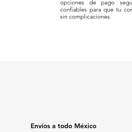
opciones de pago segur
Material:
Polipropileno (PP) 
confiables para que tu co
UV, y humedad.
sin complicaciones.
Sistema de apertura con ped
libres, reduciendo el riesgo
Tapa:
Previene olores y mejo
🏢 USOS COMUNES:
Hospitales, clínicas, laborato
Cocinas industriales, comed
Plantas industriales, almacen
Escuelas, universidades, cen
Centros comerciales, aeropu
📦 ¡ORDÉNALO HOY Y ELEVA 
✅
Disponible para venta individ
✅
Precios especiales por volume
✅
Entregas en todo el país
✅
Compatible con campañas de
Envíos a todo México
Código SAT: 47121500