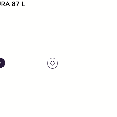
RA 87 L
io
o