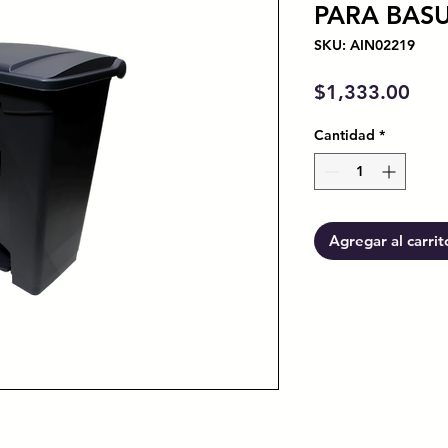
PARA BASU
SKU: AIN02219
Prec
$1,333.00
Cantidad
*
Agregar al carrit