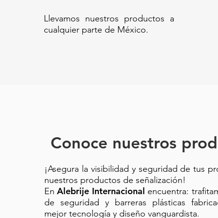
Llevamos nuestros productos a
AF07317-PE87 BOTE PEDAL HEA
cualquier parte de México.
Basurero institucional grande |
higiénico sin contacto | Cesto p
hospitalarios | Papelera con ped
grande con tapa abatible | Bote
Conoce nuestros prod
¡Asegura la visibilidad y seguridad de tus p
nuestros productos de señalización!
Alebrije Internacional
En
encuentra: trafit
de seguridad y barreras plásticas fabric
mejor tecnología y diseño vanguardista.