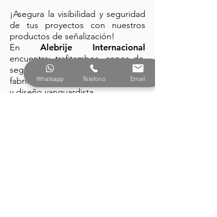
¡Asegura la visibilidad y seguridad
de tus proyectos con nuestros
productos de señalización!
Alebrije Internacional
En
encuentra: trafitambos, conos de
seguridad y barreras plásticas
Whatsapp
Télefono
Email
fabricados con la mejor tecnología
y diseño vanguardista.
PRODUCTOS
Alebrije