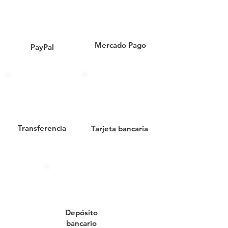
domésticos
, donde se requiere
resistencia, capacidad intermedia
y máxima higiene.
Mercado Pago
PayPal
✅ ESPECIFICACIONES TÉCNICAS:
Capacidad:
45 litros reales
Material:
Polipropileno
(PP) resistente a impactos,
agentes químicos y rayos UV.
Sistema de pedal reforzado:
Apertura de tapa sin contacto
Transferencia
Tarjeta bancaria
manual, ideal para entornos
con protocolos sanitarios.
Tapa:
Control de olores, evita
el contacto visual con residuos.
Diseño funcional:
Compacto,
estable y fácil de ubicar en
espacios medianos.
Depósito
Fácil limpieza:
Superficies lisas
bancario
que impiden la acumulación de