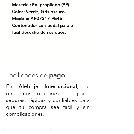
Material: Polipropileno (PP).
Color: Verde, Gris oscuro.
Modelo: AF07317-PE45.
Contenedor con pedal para el
fácil desecho de residuos.
Concretar envió con el vendedor.
🚮 BOTE DE PLÁSTICO
REFORZADO CON PEDAL 45 L –
Higiene, capacidad y resistencia
Facilidades de
pago
para espacios exigentes
Alebrije Internacional
En
, te
El
Bote de Basura con Pedal de
ofrecemos opciones de pago
45 litros
es la solución perfecta
seguras, rápidas y confiables para
para mantener tus espacios
que tu compra sea fácil y sin
limpios, higiénicos y organizados
complicaciones.
sin contacto manual. Su diseño
reforzado lo hace ideal para
usos
institucionales, comerciales y