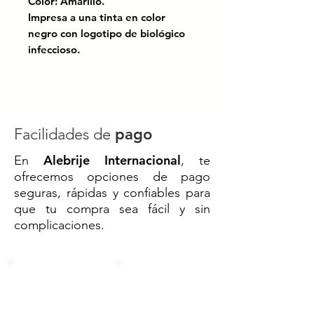
Color: Amarillo.
Impresa a una tinta en color
negro con logotipo de biológico
infeccioso.
Con fuelles.
Calibre: 180.
(Compra mínima: Paquete de 100
pz).
Facilidades de
pago
Cumple con los valores de los
Alebrije Internacional
En
, te
parámetros indicados en la NOM-
ofrecemos opciones de pago
087-ECOL-SSA1-202.
seguras, rápidas y confiables para
que tu compra sea fácil y sin
Solución esencial para el manejo
complicaciones.
adecuado de Residuos Peligrosos
Biológico-Infecciosos. Diseñada
para cumplir con los más altos
estándares de seguridad y
calidad.