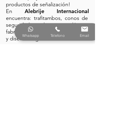
productos de señalización!
Alebrije Internacional
En
encuentra: trafitambos, conos de
seguridad y barreras plásticas
fabricados con la mejor tecnología
Whatsapp
Télefono
Email
y diseño vanguardista.
PRODUCTOS
Alebrije