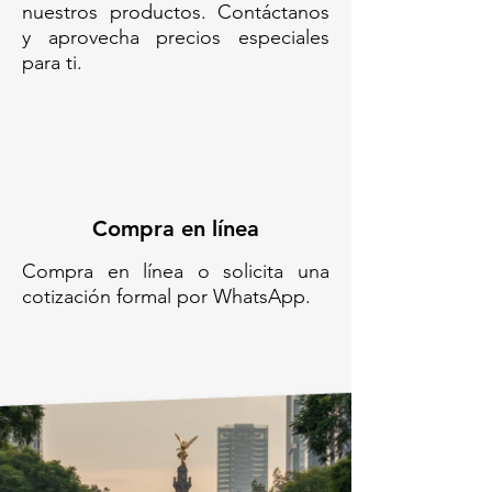
nuestros productos. Contáctanos
Código SAT: 24111503
y aprovecha precios especiales
para ti.
LRO-61-200 AMARILLA- LRO-61-
200 AMARILLA//BOLSA
AMARILLA 60 X 80 CMS// BOLSA
PARA RESIDUOS PELIGROSOS//
BOLSA AMARILLA PARA
RESIDUOS PELIGROSOS
BIOLOGICO INFECCIOSOS//
Compra en línea
BOLSA CALIBRE 180// BOLSA
RPBI CON FUELLES// BOLSA
Compra en línea o solicita una
RPBI CARGA 26 KG// PAQUETE
cotización formal por WhatsApp.
DE BOLSAS RPBI AMAILLAS