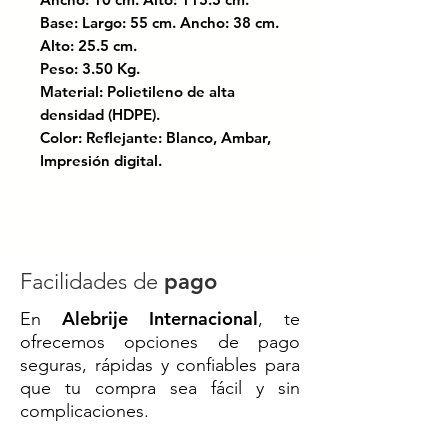
Base: Largo: 55 cm. Ancho: 38 cm.
Alto: 25.5 cm.
Peso: 3.50 Kg.
Material: Polietileno de alta
densidad (HDPE).
Color: Reflejante: Blanco, Ambar,
Impresión digital.
Con base pesada que auxilia a
que no sea derribado por el
viento, atribuyendole mayor
estabilidad.
Gran espacio para publicidad o
Facilidades de
pago
señalamiento.
Alebrije Internacional
En
, te
Con reflejante en 2 caras.
ofrecemos opciones de pago
seguras, rápidas y confiables para
También disponible con reflejante
que tu compra sea fácil y sin
en 1 sola cara en: $4,090.
complicaciones.
Certificado bajo las normas: