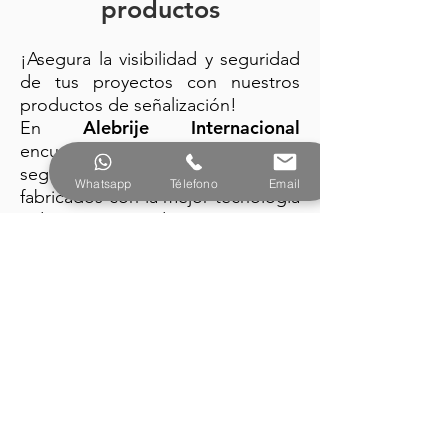
productos
lados//Barricada para
señalamiento vial
¡Asegura la visibilidad y seguridad
de tus proyectos con nuestros
productos de señalización!
Alebrije Internacional
En
encuentra: trafitambos, conos de
seguridad y barreras plásticas
Whatsapp
Télefono
Email
fabricados con la mejor tecnología
y diseño vanguardista.
PRODUCTOS
Alebrije