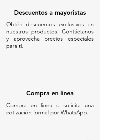
📌
Aplicaciones comunes:
🚧 Obras viales y urbanas
Descuentos a mayoristas
🏗️ Construcción y
Obtén descuentos exclusivos en
mantenimiento de carreteras
nuestros productos. Contáctanos
🎉 Eventos públicos o privados
y aprovecha precios especiales
🛑 Control temporal de calles o
para ti.
accesos
⚡
¡Asegura tu área de trabajo
ahora!
✅
Disponible para entrega
inmediata
📦
Compra al mayoreo o
Compra en línea
menudeo
📞 ¿Tienes dudas?
Contáctanos y
Compra en línea o solicita una
recibe asesoría personalizada
cotización formal por WhatsApp.
🛒
¡Agrega al carrito y protege tu
zona de trabajo hoy mismo!