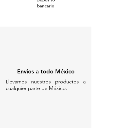
🔧
Características destacadas:
bancario
🌟
Reflejantes:
Doble cara con
bandas reflejantes grado
ingeniería
☀️
Uso en exterior:
Resistente
a rayos UV y condiciones
climáticas adversas
🔄
Reutilizable:
Ligera, apilable
y fácil de transportar
✅
Ventajas que marcan la
Envíos a todo México
diferencia:
✔️ Alta visibilidad desde ambos
Llevamos nuestros productos a
sentidos del tránsito
cualquier parte de México.
✔️ Ideal para obras, eventos,
calles cerradas y zonas
escolares
✔️ Bajo mantenimiento y larga
vida útil