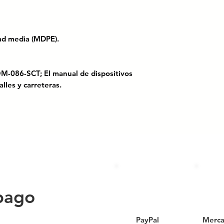
dad media (MDPE).
OM-086-SCT; El manual de dispositivos
alles y carreteras.
vial al siguiente nivel con nuestra
ante
, diseñada para brindar
máxima
rnos exigentes. Su formato compacto
brar
, mientras su diseño bidireccional
iva desde ambos sentidos del tránsito
.
a visibilidad en condiciones de poca luz
e esta barrera una herramienta clave
pago
porales, eventos masivos y zonas de
ra robusta garantiza una excelente
PayPal
Merca
ad de anclajes adicionales.