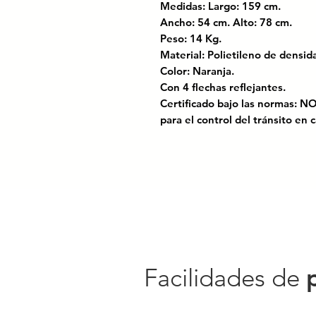
Medidas: Largo: 159 cm.
Ancho: 54 cm. Alto: 78 cm.
Peso: 14 Kg.
Material: Polietileno de densi
Color: Naranja.
Con 4 flechas reflejantes.
Certificado bajo las normas: N
para el control del tránsito en c
Lleva el control y la seguridad 
barrera bidireccional con reflej
visibilidad y resistencia
en ento
de 14 kg la hace
fácil de manio
permite una
señalización efect
El reflejante integrado mejora l
o durante la noche, haciendo d
Facilidades de
para
obras viales, desvíos tem
acceso controlado
. Su estructu
estabilidad, incluso sin necesid