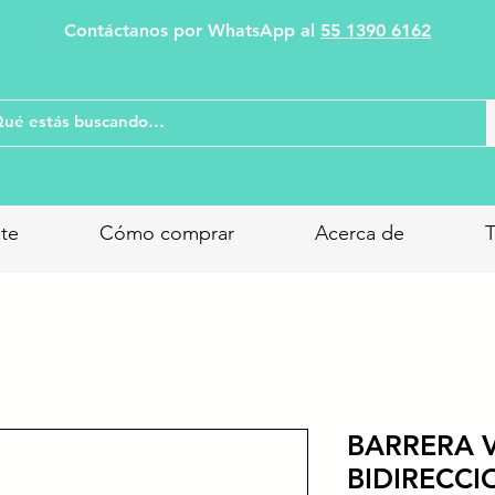
Contáctanos por WhatsApp al
55 1390 6162
nte
Cómo comprar
Acerca de
T
BARRERA V
BIDIRECCI