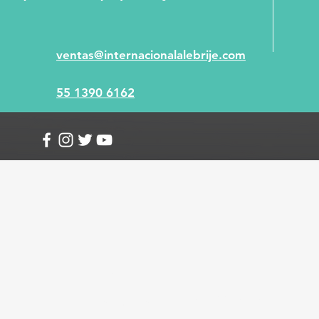
ventas@internacionalalebrije.com
55 1390 6162
Info
Envío y devoluciones
Términos y condici