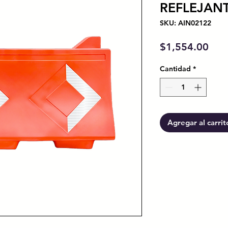
REFLEJAN
SKU: AIN02122
Prec
$1,554.00
Cantidad
*
Agregar al carrit