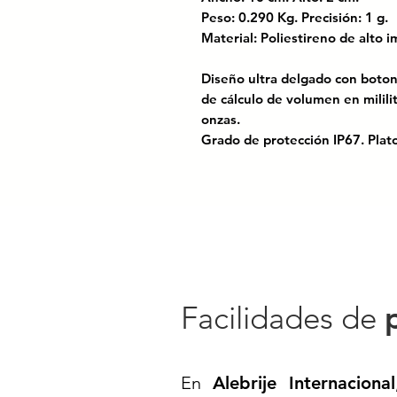
Peso: 0.290 Kg. Precisión: 1 g
Material: Poliestireno de alto
Diseño ultra delgado con boto
de cálculo de volumen en mililit
onzas.
Grado de protección IP67. Plat
baterías AAA (incluidas)
Báscula digital para cocina con 
fácil de limpiar.
Diseñada para uso diario, perfe
precisión y rapidez.
Pantalla digital clara y botones
Compacta, duradera y esencial 
Facilidades de
Codigo SAT: 41111507
En
Alebrije Internacional
BARAG-5// BÁSCULA DE COC