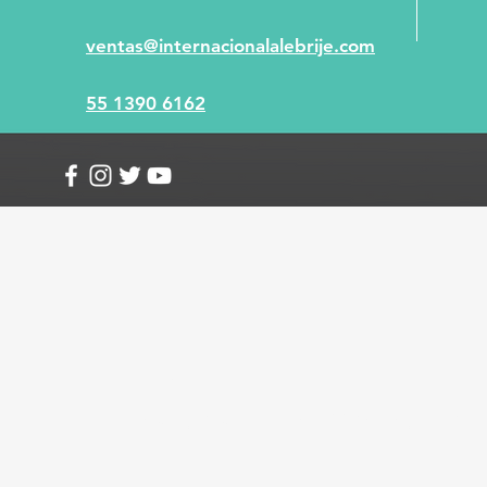
ventas@internacionalalebrije.com
55 1390 6162
Info
Envío y devoluciones
Términos y condici