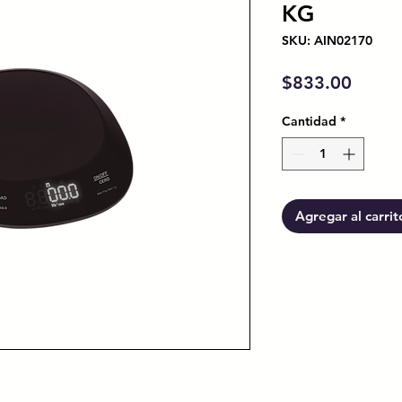
KG
SKU: AIN02170
Preci
$833.00
Cantidad
*
Agregar al carrit