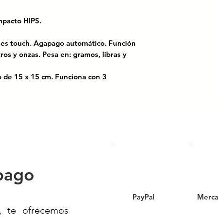
.
 impacto HIPS.
nes touch. Agapago automático. Función
ros y onzas. Pesa en: gramos, libras y
o de 15 x 15 cm. Funciona con 3
capacidad de 5 kg, resistente al agua y
cta para pesar ingredientes con
 táctiles protegidos contra salpicaduras.
para cualquier cocina moderna.
pago
PayPal
Merca
, te ofrecemos
INA CONTRA AGUA 5 KG// BASCULAS