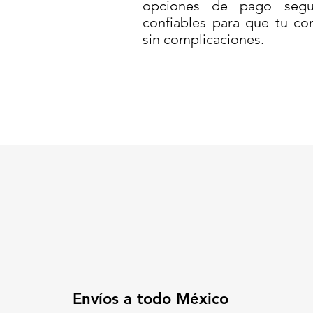
opciones de pago segur
ELECTRÓNICAS// BÁSCULA 5
confiables para que tu co
BÁSCULA DIGITAL// BASCUL
sin complicaciones.
JOYAS U OBJETOS PEQUEÑOS
DIGITAL // BASCULA PARA CO
Envíos a todo México