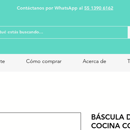
Contáctanos por WhatsApp al
55 1390 6162
nte
Cómo comprar
Acerca de
T
BÁSCULA D
COCINA C