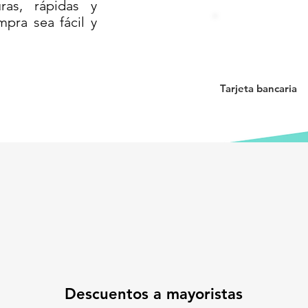
as, rápidas y
 KG// BASCULA CONTRA AGUA//
mpra sea fácil y
A DIGITAL PORCIONADORA PARA
// COCINA// BÁSCULA DE COCINA
CINA// BASCULA PARA ESPECIAS
Tarjeta bancaria
Descuentos a mayoristas