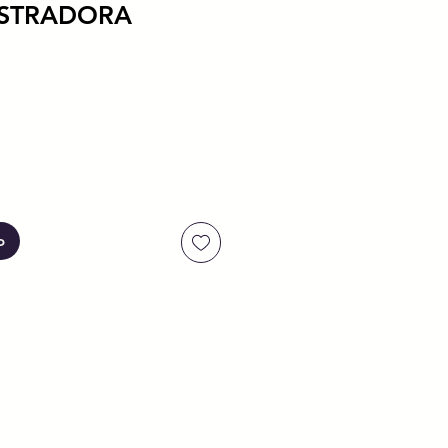
ISTRADORA
io
o