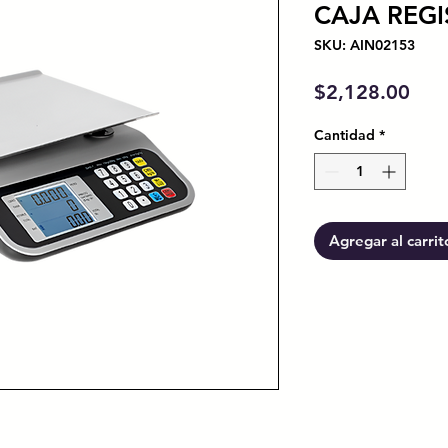
CAJA REG
SKU: AIN02153
Prec
$2,128.00
Cantidad
*
Agregar al carrit