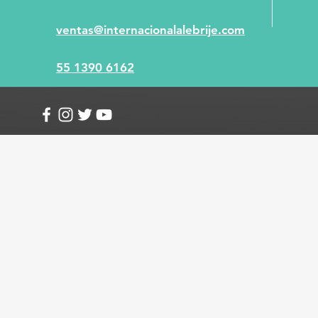
ventas@internacionalalebrije.com
55 1390 6162
Info
Envío y devoluciones
Términos y condici