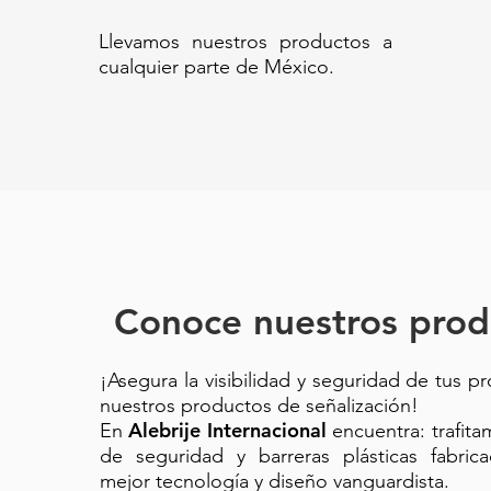
electrónica comercial para mos
Llevamos nuestros productos a
funciones de cobro// Báscula di
cualquier parte de México.
con funciones de venta para neg
batería recargable// Báscula ele
Báscula de mostrador para punt
para comercio// Báscula digital 
comercial con sistema de cobro
dual// Báscula resistente con p
Conoce nuestros prod
¡Asegura la visibilidad y seguridad de tus p
nuestros productos de señalización!
Alebrije Internacional
En
encuentra: trafit
de seguridad y barreras plásticas fabric
mejor tecnología y diseño vanguardista.