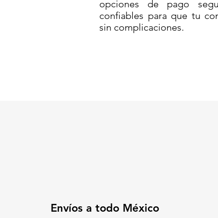
opciones de pago segur
duración (hasta 200 horas) gara
confiables para que tu co
lugares con suministro eléctrico
sin complicaciones.
no solo aporta resistencia, sino 
para productos alimenticios.
Su diseño compacto y robusto l
práctica y confiable para el mo
✔ Funciones de caja registrado
✔ Pantalla con backlight para vi
✔ Batería recargable para uso c
✔ Plato de acero inoxidable hi
🛒
Haz tus ventas más rápidas y
⚡
Optimiza tu operación con un
mostrador
📞
Solicita la tuya y dale a tu 
Código SAT: 41111507
BAR-7-BÁSCULA ELECTRÓNIC
MULTIRANGO//BASCULA ESTI
Envíos a todo México
DIGITAL 30 KG//Báscula digital 