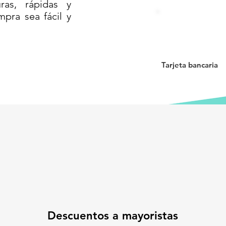
as, rápidas y
ntiza continuidad operativa incluso en
mpra sea fácil y
 limitado. El plato de acero inoxidable
que también facilita la limpieza, ideal
a convierte en una solución completa,
strador de cualquier comercio.
Tarjeta bancaria
ra integradas
sibilidad total
ontinuo sin cables
giénico y duradero
 precisas desde el primer uso
a herramienta todo en uno para el
negocio el impulso que necesita
A MULTIFUNCIONES
LO CAJA REGISTRADORA// BASCULA
Descuentos a mayoristas
con caja registradora// Báscula