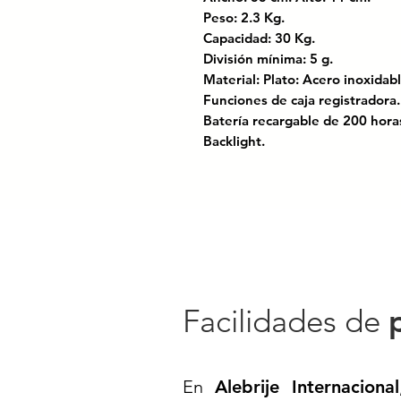
Peso: 2.3 Kg.
Capacidad: 30 Kg.
División mínima: 5 g.
Material: Plato: Acero inoxida
Funciones de caja registradora.
Batería recargable de 200 hora
Backlight.
Plato de acero inoxidable de 2
Báscula Digital Comercial 30 k
Moderniza tu negocio con una bá
cada venta. Esta báscula comerc
precisión hasta 30 kg, sino qu
integradas de caja registradora
cobro al cliente. Perfecta para 
Facilidades de
negocios de alto flujo.
Gracias a su pantalla retroilu
En
Alebrije Internacional
cualquier condición de luz, mie