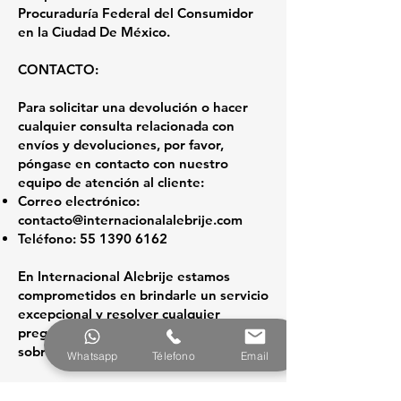
Procuraduría Federal del Consumidor
en la Ciudad De México.
CONTACTO:
Para solicitar una devolución o hacer
cualquier consulta relacionada con
envíos y devoluciones, por favor,
póngase en contacto con nuestro
equipo de atención al cliente:
Correo electrónico:
contacto@internacionalalebrije.com
Teléfono:
55 1390 6162
En Internacional Alebrije estamos
comprometidos en brindarle un servicio
excepcional y resolver cualquier
pregunta o inquietud que pueda tener
sobre nuestros productos y servicios.
Whatsapp
Télefono
Email